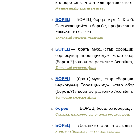
кто борется за что л. или против чего
Энциклопедический словарь
БОРЕЦ
— БОРЕЦ, борца, муж. 1. Кто бор
3
Состязающийся в борьбе, профессионал
Ушаков. 1935 1940 …
Толковый словарь Ушакова
БОРЕЦ
— (брать) муж., ·стар. сборщик
4
чернокунец. Боровщик муж., ·стар. сбо
(бороть?) ядовитое растение Aconitum, 
Толковый словарь Даля
БОРЕЦ
— (брать) муж., ·стар. сборщик
5
чернокунец. Боровщик муж., ·стар. сбо
(бороть?) ядовитое растение Aconitum, 
Толковый словарь Даля
борец
— БОРЕЦ, боец, ратоборец 
6
Словарь-тезаурус синонимов русской речи
БОРЕЦ
— в ботанике то же, что аконит
7
Большой Энциклопедический словарь