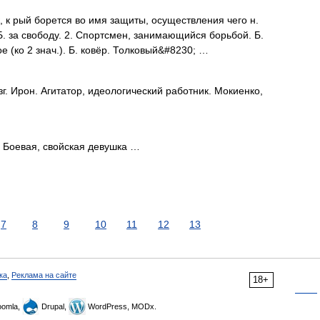
 к рый борется во имя защиты, осуществления чего н.
Б. за свободу. 2. Спортсмен, занимающийся борьбой. Б.
ое (ко 2 знач.). Б. ковёр. Толковый&#8230; …
зг. Ирон. Агитатор, идеологический работник. Мокиенко,
 Боевая, свойская девушка …
7
8
9
10
11
12
13
ка
,
Реклама на сайте
18+
omla,
Drupal,
WordPress, MODx.