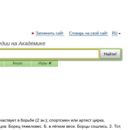
Запомнить сайт
Словарь на свой сайт
RU
едии на Академике
Найти!
Книги
Игры ⚽
участвует в борьбе (2 зн.); спортсмен или артист цирка,
. Борец тяжеловес. Б. в лёгком весе. Борцы сошлись. 2. Тот,