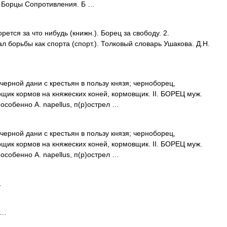
 л. Борцы Сопротивления. Б …
ется за что нибудь (книжн.). Борец за свободу. 2.
 борьбы как спорта (спорт.). Толковый словарь Ушакова. Д.Н.
 черной дани с крестьян в пользу князя; черноборец,
рщик кормов на княжеских коней, кормовщик. II. БОРЕЦ муж.
особенно A. napellus, п(р)острел …
 черной дани с крестьян в пользу князя; черноборец,
рщик кормов на княжеских коней, кормовщик. II. БОРЕЦ муж.
особенно A. napellus, п(р)острел …
…
 …