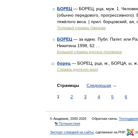
БОРЕЦ
— БОРЕЦ, рца, муж. 1. Человек,
8
(обычно передового, прогрессивного). 
тяжёлого веса. | прил. борцовский, ая, 
Толковый словарь Ожегова
БОРЕЦ
— за идею. Публ. Патет. или Ра
9
Никитина 1998, 62 …
Большой словарь русских поговорок
борец
— БОРЕЦ, рца, м., БОРЦА, ы, ж.
10
Словарь русского арго
Страницы
Следующая
→
1
2
3
4
5
6
© Академик, 2000-2026
Обратная связь:
Техподдерж
👣 Путешествия
Экспорт словарей на сайты
, сделанные на PHP,
Jo