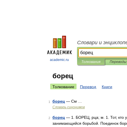
Словари и энциклоп
academic.ru
Толкования
Переводы
борец
Толкование
Перевод
Книги
борец
— См …
1
Словарь синонимов
борец
— 1. БОРЕЦ, рца; м. 1. Тот, кто 
2
занимающийся борьбой. Поединок борцов